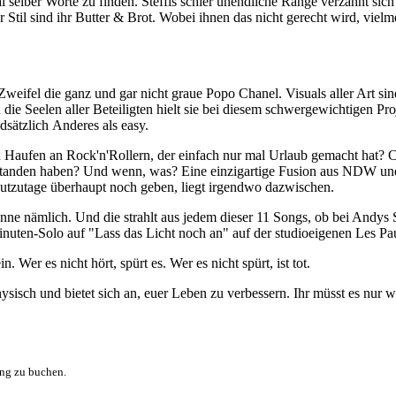
l selber Worte zu finden. Steffis schier unendliche Range verzahnt sich
til sind ihr Butter & Brot. Wobei ihnen das nicht gerecht wird, vie
Zweifel die ganz und gar nicht graue Popo Chanel. Visuals aller Art sin
 die Seelen aller Beteiligten hielt sie bei diesem schwergewichtigen Pro
ndsätzlich Anderes als easy.
en Haufen an Rock'n'Rollern, der einfach nur mal Urlaub gemacht hat
rstanden haben? Und wenn, was? Eine einzigartige Fusion aus NDW und 
eutzutage überhaupt noch geben, liegt irgendwo dazwischen.
Sonne nämlich. Und die strahlt aus jedem dieser 11 Songs, ob bei And
1-Minuten-Solo auf "Lass das Licht noch an" auf der studioeigenen Les 
. Wer es nicht hört, spürt es. Wer es nicht spürt, ist tot.
isch und bietet sich an, euer Leben zu verbessern. Ihr müsst es nur w
ung zu buchen.