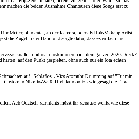
 mit Leas Pop-Sensibilitäten, bereits vor zehn Jahren waren sie das
lmehr machen die beiden Ausnahme-Chanteusen diese Songs erst zu
d ihr Metier, ob mental, an der Kamera, oder als Hair-Makeup Artist
jekt die Zügel in der Hand und sorgte dafür, dass es einfach und
? Cervezas knallen und mal rauskommen nach dem ganzen 2020-Dreck?
harten, auf den Punkt gespielten, ohne auch nur ein Iota echten
ys Schmachten auf "Schlaflos", Vics Atomuhr-Drumming auf "Tut mir
Paul Custom in Nikotin-Weiß. Und dann on top wie gesagt die Engel...
ollen. Ach Quatsch, gar nichts müsst ihr, genauso wenig wie diese