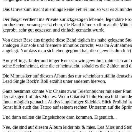
Das Universum macht allerdings keine Fehler und so war es zumindest 
Der längst verdient ins Private zurückgezogen lebende, legendäre P
produzieren, vorausgesetzt eben, die Band käme zu ihm an die Mittel
geprobt, sehr gut gegessen und einfach gemacht wurde.
Von dieser Base aus tingelte diese Band täglich ins nahe gelegene St
analogen Konsole und friemelte minutiös zurecht, was im Aufnahmera
angelegt. Nur dass man sich eben gegönnt hat, diese jeweils durch 5 (
Andy Brings, fauler und träger Rockstar wie gewohnt, ruhte sich auf 
seine Seelenheimat, eine die er heimsucht, sobald es die Zahlen und di
Die Mitmusiker auf diesem Album das nur scheinbar zufällig deutschsp
Lead-Single Rock'n'Roll erzählt unter anderem hiervon.
Ganz bestimmt könnte Vic Chains zwar Telefonbücher mit einer Prank
der salzigen Luft des Meeres. Wenn Gitarrist Thilo Hornschild ihm den
ihnen möglich gemacht. Andys langjähriger Sidekick Slick Prolidol h
Sonst hilft euch das Tattoo auf seinem rechten Unterarm auf die Sprü
Und dann sollten die Engelschöre dran kommen. Eigentlich...
Nee, die sind auf diesem Album leider nix & mies. Lea Mies und Steff