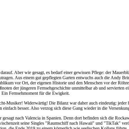
arauf. Aber wie gesagt, es bedarf einer gewissen Pflege: der Mauerbl
utragen. Aus einem gut gepflegten Garten entwuchs auch die Andy Bri
Publikum vor Ort, der eigenen Historie und den Menschen vor der Röhr
noten der jüngeren Fernsehgeschichte unmittelbar ab und servierten ei
s. Ein Fernsehmoment für die Ewigkeit.
ht-Musiker! Widerwärtig! Die Bilanz war daher auch eindeutig: jeder 
einfach besser. Also verzog sich diese Gang wieder in die Versenkung 
 gesagt nach Valencia in Spanien. Denn dort befinden sich die Rockawa
Zwischenzeit seine Singles "Raumschiff nach Hawaii" und "TikTak" ver
on, die Ende 2019 zu einem körperlich wie seelischen Kollaps führte. Ein