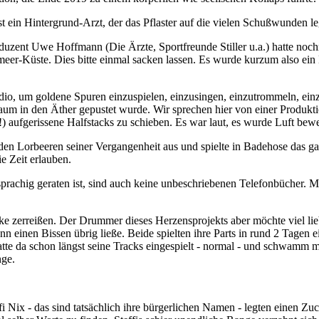
ein Hintergrund-Arzt, der das Pflaster auf die vielen Schußwunden leg
roduzent Uwe Hoffmann (Die Ärzte, Sportfreunde Stiller u.a.) hatte n
meer-Küste. Dies bitte einmal sacken lassen. Es wurde kurzum also ein
udio, um goldene Spuren einzuspielen, einzusingen, einzutrommeln, einz
um in den Äther gepustet wurde. Wir sprechen hier von einer Produkti
!) aufgerissene Halfstacks zu schieben. Es war laut, es wurde Luft bewe
den Lorbeeren seiner Vergangenheit aus und spielte in Badehose das ga
e Zeit erlauben.
rachig geraten ist, sind auch keine unbeschriebenen Telefonbücher. Ma
e zerreißen. Der Drummer dieses Herzensprojekts aber möchte viel lie
n einen Bissen übrig ließe. Beide spielten ihre Parts in rund 2 Tagen 
atte da schon längst seine Tracks eingespielt - normal - und schwamm 
nge.
i Nix - das sind tatsächlich ihre bürgerlichen Namen - legten einen Zu