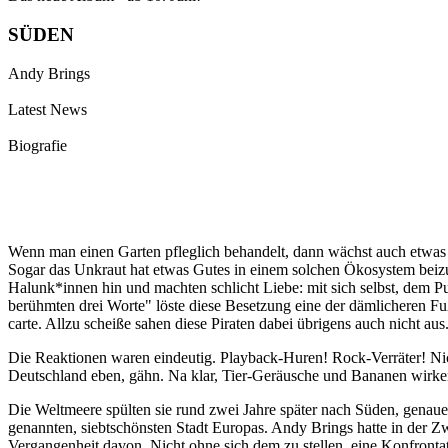
SÜDEN
Andy Brings
Latest News
Biografie
Wenn man einen Garten pfleglich behandelt, dann wächst auch etwas d
Sogar das Unkraut hat etwas Gutes in einem solchen Ökosystem beiz
Halunk*innen hin und machten schlicht Liebe: mit sich selbst, dem 
berühmten drei Worte" löste diese Besetzung eine der dämlicheren Fuß
carte. Allzu scheiße sahen diese Piraten dabei übrigens auch nicht au
Die Reaktionen waren eindeutig. Playback-Huren! Rock-Verräter! Nic
Deutschland eben, gähn. Na klar, Tier-Geräusche und Bananen wirken 
Die Weltmeere spülten sie rund zwei Jahre später nach Süden, genauer
genannten, siebtschönsten Stadt Europas. Andy Brings hatte in der 
Vergangenheit davon. Nicht ohne sich dem zu stellen, eine Konfrontati