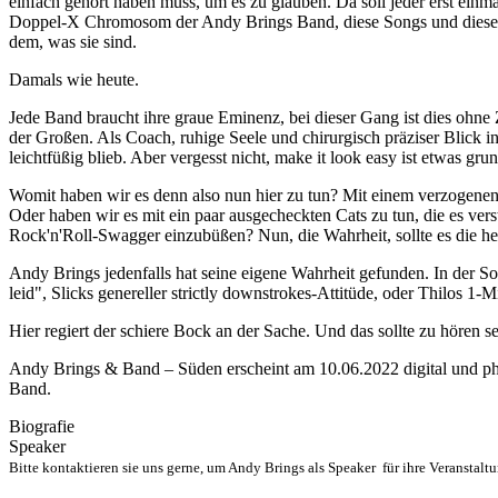
einfach gehört haben muss, um es zu glauben. Da soll jeder erst einma
Doppel-X Chromosom der Andy Brings Band, diese Songs und dieser S
dem, was sie sind.
Damals wie heute.
Jede Band braucht ihre graue Eminenz, bei dieser Gang ist dies ohne 
der Großen. Als Coach, ruhige Seele und chirurgisch präziser Blick in
leichtfüßig blieb. Aber vergesst nicht, make it look easy ist etwas gru
Womit haben wir es denn also nun hier zu tun? Mit einem verzogen
Oder haben wir es mit ein paar ausgecheckten Cats zu tun, die es ve
Rock'n'Roll-Swagger einzubüßen? Nun, die Wahrheit, sollte es die h
Andy Brings jedenfalls hat seine eigene Wahrheit gefunden. In der 
leid", Slicks genereller strictly downstrokes-Attitüde, oder Thilos 
Hier regiert der schiere Bock an der Sache. Und das sollte zu hören sein
Andy Brings & Band – Süden erscheint am 10.06.2022 digital und phys
Band.
Biografie
Speaker
Bitte kontaktieren sie uns gerne, um Andy Brings als Speaker für ihre Veranstalt