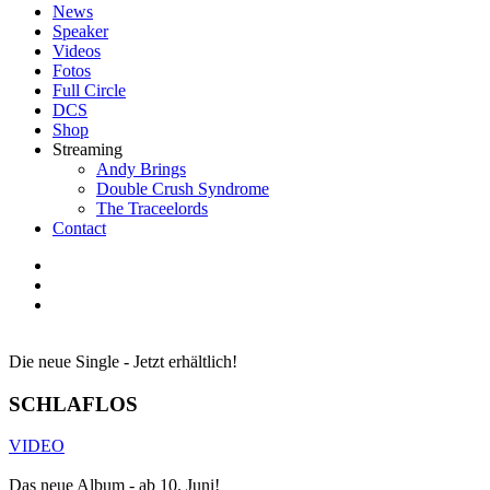
News
Speaker
Videos
Fotos
Full Circle
DCS
Shop
Streaming
Andy Brings
Double Crush Syndrome
The Traceelords
Contact
Die neue Single - Jetzt erhältlich!
SCHLAFLOS
VIDEO
Das neue Album - ab 10. Juni!