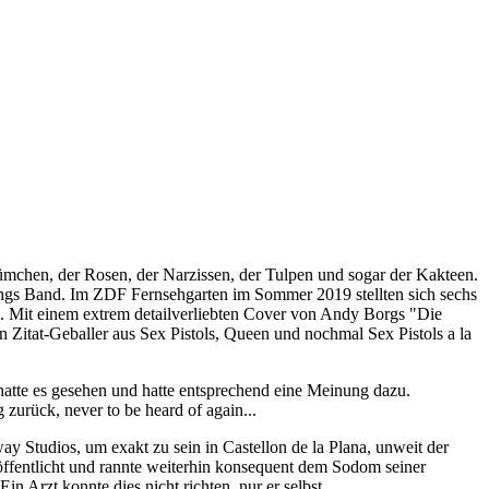
ümchen, der Rosen, der Narzissen, der Tulpen und sogar der Kakteen.
ngs Band. Im ZDF Fernsehgarten im Sommer 2019 stellten sich sechs
e. Mit einem extrem detailverliebten Cover von Andy Borgs "Die
n Zitat-Geballer aus Sex Pistols, Queen und nochmal Sex Pistols a la
hatte es gesehen und hatte entsprechend eine Meinung dazu.
zurück, never to be heard of again...
y Studios, um exakt zu sein in Castellon de la Plana, unweit der
öffentlicht und rannte weiterhin konsequent dem Sodom seiner
 Arzt konnte dies nicht richten, nur er selbst...