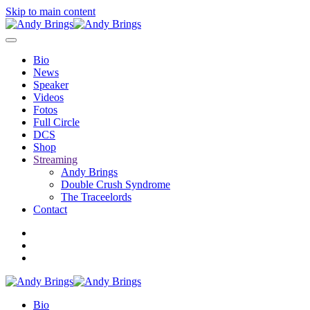
Skip to main content
Bio
News
Speaker
Videos
Fotos
Full Circle
DCS
Shop
Streaming
Andy Brings
Double Crush Syndrome
The Traceelords
Contact
Bio